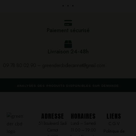
. . .
Paiement sécurisé
Livraison 24-48h
09 78 80 02 90 – greendercbdlecannet@gmail.com
ANALYSES DES PRODUITS DISPONIBLES SUR DEMANDE
ADRESSE
HORAIRES
LIENS
51 boulevard Sadi
Lundi – Samedi
C.G.V
Carnot
11:00 – 19:00
Politique de