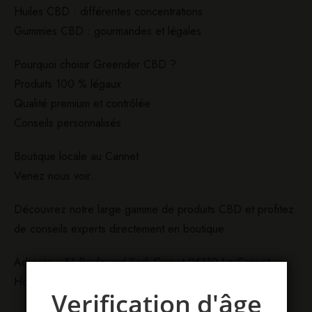
Huiles CBD : différentes concentrations
Gummies CBD : gourmandes et légales
Pourquoi choisir Greender CBD ?
Produits 100 % légaux
Qualité premium et contrôlée
Conseils personnalisés
Boutique locale au Cannet
Venez nous voir…
Découvrez notre large gamme de produits CBD et profitez
de conseils experts directement en boutique.
Adresse : 51 Boulevard Sadi Carnot 06110 Le Cannet
Horaires : Du Lundi au Samedi de 11H à 19H
Verification d'âge