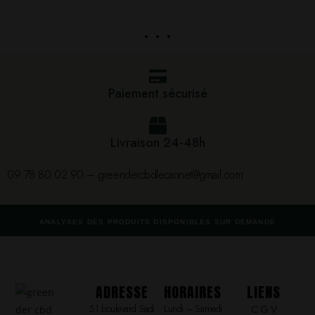
. . .
Paiement sécurisé
Livraison 24-48h
09 78 80 02 90 – greendercbdlecannet@gmail.com
ANALYSES DES PRODUITS DISPONIBLES SUR DEMANDE
ADRESSE
HORAIRES
LIENS
51 boulevard Sadi
Lundi – Samedi
C.G.V