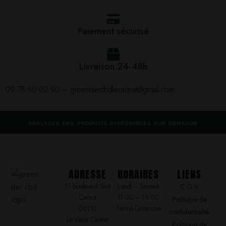
Paiement sécurisé
Livraison 24-48h
09 78 80 02 90 – greendercbdlecannet@gmail.com
ANALYSES DES PRODUITS DISPONIBLES SUR DEMANDE
ADRESSE
HORAIRES
LIENS
51 boulevard Sadi
Lundi – Samedi
C.G.V
Carnot
11:00 – 19:00
Politique de
06110
Fermé Dimanche
confidentialité
Le Vieux Cannet
Politique de