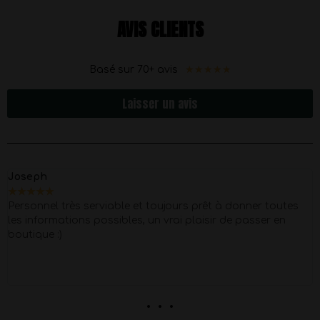
AVIS CLIENTS
★
★
★
★
★
Basé sur 70+ avis
Laisser un avis
Joseph
★
★
★
★
★
Personnel très serviable et toujours prêt à donner toutes
les informations possibles, un vrai plaisir de passer en
boutique :)
. . .