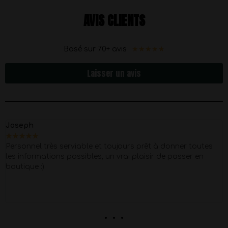
AVIS CLIENTS
★
★
★
★
★
Basé sur 70+ avis
Laisser un avis
Joseph
★
★
★
★
★
Personnel très serviable et toujours prêt à donner toutes
les informations possibles, un vrai plaisir de passer en
boutique :)
. . .