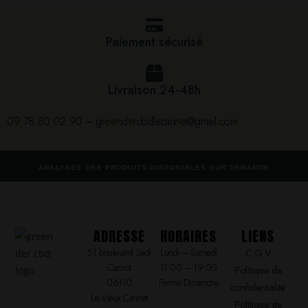
Paiement sécurisé
Livraison 24-48h
09 78 80 02 90 – greendercbdlecannet@gmail.com
ANALYSES DES PRODUITS DISPONIBLES SUR DEMANDE
ADRESSE
HORAIRES
LIENS
51 boulevard Sadi
Lundi – Samedi
C.G.V
Carnot
11:00 – 19:00
Politique de
06110
Fermé Dimanche
confidentialité
Le Vieux Cannet
Politique de