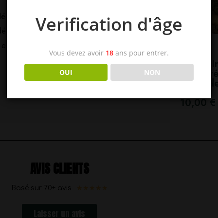
islation française, cette fleur offre une
Verification d'âge
Idéale pour les amateurs de CBD à la
lle allie puissance, qualité et conformité.
Vous devez avoir
18
ans pour entrer.
AK-47 In
CBD pré
OUI
NON
Greend
10,00
€
AVIS CLIENTS
★
★
★
★
★
Basé sur 70+ avis
Laisser un avis