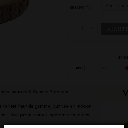
Choisir une
QUANTITÉ
-
+
AJOUTE
Info
V
mes Intenses & Qualité Premium
 variété haut de gamme, cultivée en indoor
ques. Son profil unique légèrement sucrées,