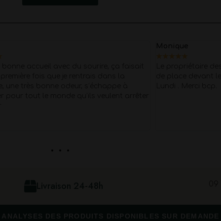
Monique
★
★
★
★
★
★
 bonne accueil avec du sourire, ça faisait
Le propriétaire de
 première fois que je rentrais dans la
de place devant le
, une très bonne odeur, s’échappe à
Lundi . Merci bcp.
er pour tout le monde qu’ils veulent arrêter
r
. . .
09 
Livraison 24-48h
ANALYSES DES PRODUITS DISPONIBLES SUR DEMANDE