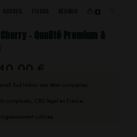
ACCUEIL
FLEURS
RÉSINES
0
Cherry – Qualité Premium &
s
40,00
€
mall Bud Indoor aux têtes compactes.
urs complexes, CBD légal en France.
soigneusement cultivée.