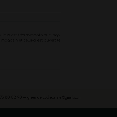
Déborah
★
★
★
★
★
s lieux est très sympathique, bcp
Beaucoup de choix Magasin 
 magasin et celui-ci est ouvert le
bon rapport qualite prix L'a
de Stéphane font le reste !
vivement
78 80 02 90 – greendercbdlecannet@gmail.com