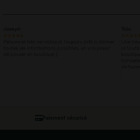
Joseph
Toto
★
★
★
★
★
★
★
★
★
Personnel très serviable et toujours prêt à donner
Une très
toutes les informations possibles, un vrai plaisir
la toute
de passer en boutique :)
boutique
conseill
de fume
Paiement sécurisé