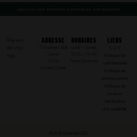
ANALYSES DES PRODUITS DISPONIBLES SUR DEMANDE
ADRESSE
HORAIRES
LIENS
51 boulevard Sadi
Lundi – Samedi
C.G.V
Carnot
11:00 – 19:00
Politique de
06110
Fermé Dimanche
confidentialité
Le Vieux Cannet
Politique de
remboursement
Politique de
livraison
Déclaration
d’accessibilité
©2026 Greender CBD