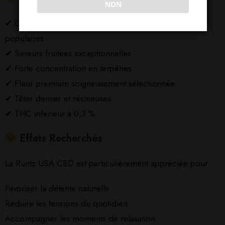
NON
✔ Génétique inspirée des variétés américaines les plus
populaires
✔ Saveurs fruitées exceptionnelles
✔ Forte concentration en terpènes
✔ Fleur premium soigneusement sélectionnée
✔ Têtes denses et résineuses
✔ THC inférieur à 0,3 %
Effets Recherchés
La Runtz USA CBD est particulièrement appréciée pour :
Favoriser la détente naturelle
Réduire les tensions du quotidien
Accompagner les moments de relaxation