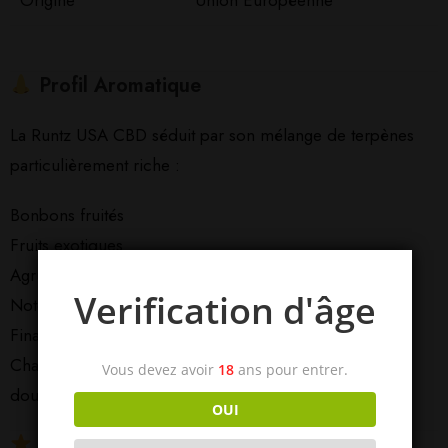
Origine
Union Européenne
Profil Aromatique
La Runtz USA CBD séduit par son mélange de terpènes
particulièrement riche :
Bonbons fruités
Fruits exotiques
Agrumes doux
Verification d'âge
Notes crémeuses
Finale sucrée et gourmande
Chaque inhalation révèle un équilibre parfait entre
Vous devez avoir
18
ans pour entrer.
douceur et intensité aromatique.
OUI
Les Points Forts