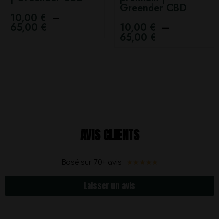
Greender CBD
10,00
€
–
65,00
€
10,00
€
–
65,00
€
AVIS CLIENTS
★
★
★
★
★
Basé sur 70+ avis
Laisser un avis